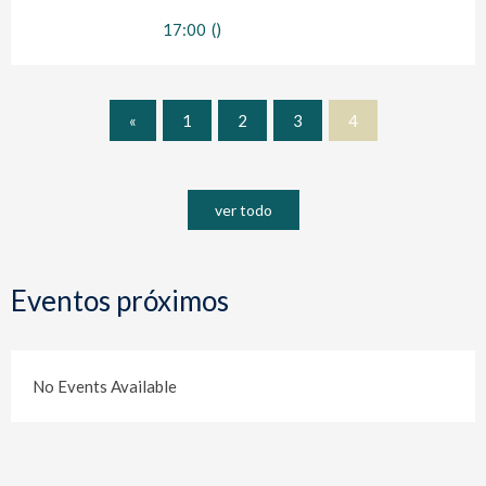
17:00
()
«
1
2
3
4
ver todo
Eventos próximos
No Events Available